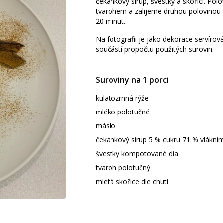
čekankový sirup, švestky a skořici. Po
tvarohem a zalijeme druhou polovinou
20 minut.
Na fotografii je jako dekorace servírov
součástí propočtu použitých surovin.
Suroviny na 1 porci
kulatozrnná rýže
mléko polotučné
máslo
čekankový sirup 5 % cukru 71 % vláknin
švestky kompotované dia
tvaroh polotučný
mletá skořice dle chuti