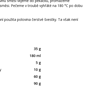
lovinu směsi vlijeme do pekáčku, promažeme
 směsi. Pečeme v troubě vyhřáté na 180 °C po dobu
ání použita polovina čerstvé švestky. Ta však není
35 g
180 ml
5 g
y
10 g
60 g
90 g