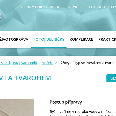
DOBRÝ CUKR - VIDEA
ENCYKLO
EDUKACE + TE
ŽIVOTOSPRÁVA
FOTOJÍDELNÍČKY
KOMPLIKACE
PRAKTIC
 5100 kJ 150 g sacharidů
Večeře
Rýžový nákyp se švestkami a tvaro
AMI A TVAROHEM
SE
Postup přípravy
Rýži uvaříme v roztoku vody a mléka 