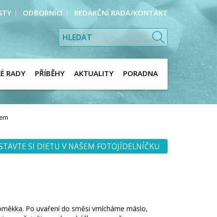
STY
ODBORNÍCI
REDAKČNÍ RADA/KONTAKT
KÉ RADY
PŘÍBĚHY
AKTUALITY
PORADNA
hem
STAVTE SI DIETU V NAŠEM FOTOJÍDELNÍČKU
doměkka. Po uvaření do směsi vmícháme máslo,