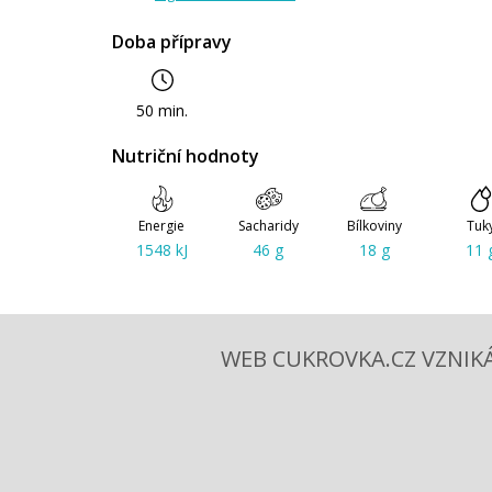
Doba přípravy
50 min.
Nutriční hodnoty
Energie
Sacharidy
Bílkoviny
Tuk
1548 kJ
46 g
18 g
11 
WEB CUKROVKA.CZ VZNIKÁ