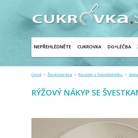
NEPŘEHLÉDNĚTE
CUKROVKA
DG+LÉČBA
Úvod
Životospráva
Recepty z fotojídelníčku
dieta
RÝŽOVÝ NÁKYP SE ŠVESTK