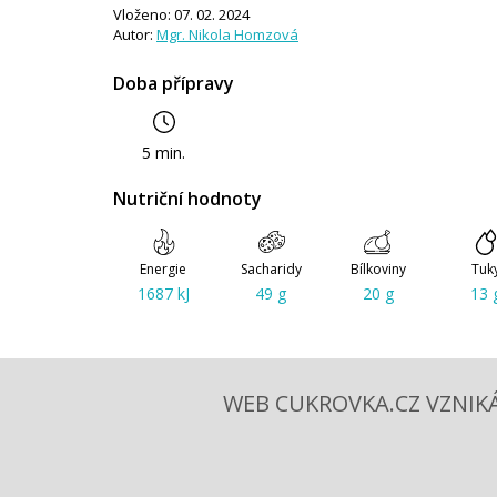
Vloženo: 07. 02. 2024
Autor:
Mgr. Nikola Homzová
Doba přípravy
5 min.
Nutriční hodnoty
Energie
Sacharidy
Bílkoviny
Tuk
1687 kJ
49 g
20 g
13 
WEB CUKROVKA.CZ VZNIKÁ