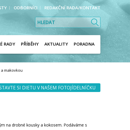
STY
ODBORNÍCI
REDAKČNÍ RADA/KONTAKT
KÉ RADY
PŘÍBĚHY
AKTUALITY
PORADNA
m a makovkou
STAVTE SI DIETU V NAŠEM FOTOJÍDELNÍČKU
ným na drobné kousky a kokosem. Podáváme s