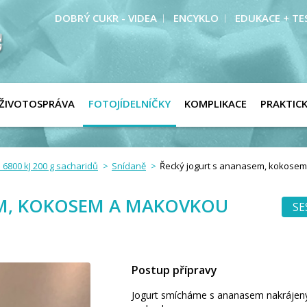
DOBRÝ CUKR - VIDEA
ENCYKLO
EDUKACE + TE
ŽIVOTOSPRÁVA
FOTOJÍDELNÍČKY
KOMPLIKACE
PRAKTIC
 6800 kJ 200 g sacharidů
Snídaně
Řecký jogurt s ananasem, kokose
EM, KOKOSEM A MAKOVKOU
SE
Postup přípravy
Jogurt smícháme s ananasem nakráje