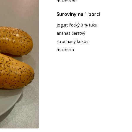
makovkou.
Suroviny na 1 porci
jogurt řecký 0 % tuku
ananas čerstvý
strouhaný kokos
makovka