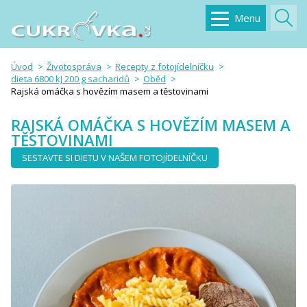
Menu
Úvod
Životospráva
Recepty z fotojídelníčku
dieta 6800 kJ 200 g sacharidů
Oběd
Rajská omáčka s hovězím masem a těstovinami
RAJSKÁ OMÁČKA S HOVĚZÍM MASEM A
TĚSTOVINAMI
SESTAVTE SI DIETU V NAŠEM FOTOJÍDELNÍČKU