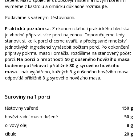
čepele. Maso společně s bobkovým listem a novým kořením
vyjmeme z kastrolu a omáčku důkladně rozmixujte.
Podáváme s vařenými těstovinami.
Praktická poznámka:
Z ekonomického i praktického hlediska
je vhodné připravit více porcí najednou. Doporučujeme tedy
stanovit si, kolik porcí chceme uvařit, a předepsané množství
jednotlivých ingrediencí vynásobit počtem porcí. Po dokončení
přípravy pokrmu maso i omáčku rozdělíme na stanovený počet
porcí.
Na porci o hmotnosti 50 g dušeného hovězího masa
budeme potřebovat přibližně 80 g syrového hovězího
masa.
Jinak vyjádřeno, každých 5 g dušeného hovězího masa
odpovídá přibližně 8 g syrového hovězího masa.
Suroviny na 1 porci
těstoviny vařené
150 g
hovězí zadní maso dušené
50 g
olivový olej
8 g
cibule
20 g