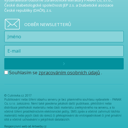
vydavatelství odborné zdravotnické literatury PANAX Co, s.r.o.,
České diabetologické společnosti JEP z.s. a Diabetické asociace
České republiky (DAČR), z.s.
ODBĚR NEWSLETTERŮ
Souhlasím se
zpracováním osobních údajů
.
© Cukrovka.cz 2017
Publikování nebo šíření obsahu serveru je bez písemného souhlasu vydavatele – PANAX
Co, s.r.o. zakázáno. Není také povolena jakákoli další publikace, přetištění nebo
distribuce jakéhokoli materiálu nebo části materiálu zveřejněného na serveru, a to
včetně šíření prostřednictvím elektronické pošty, SMS zpráv a včetně zahrnutí těchto
materiálů nebo jejich části do rámců či překopírování do vnitropodnikové či jiné privátní
sítě a včetně uchovávání v jakýchkoli databázích.
Responzivní web od Artweby.cz