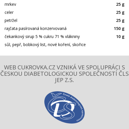
mrkev
25 g
celer
25 g
petržel
25 g
rajčata pasírovaná konzervovaná
150 g
čekankový sirup 5 % cukru 71 % vlákniny
10 g
sůl, pepř, bobkový list, nové koření, skořice
WEB CUKROVKA.CZ VZNIKÁ VE SPOLUPRÁCI S
ČESKOU DIABETOLOGICKOU SPOLEČNOSTÍ ČLS
JEP Z.S.