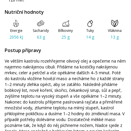
Nutriční hodnoty
Energie
Sacharidy
Bílkoviny
Tuky
Vláknina
2056 kJ
63 g
25 g
14 g
13 g
Postup přípravy
Ve větším kastrolu rozehřejeme olivový olej a opečeme na něm
najemno nakrájenou cibuli. Přidáme na kostičky nakrájenou
mrkev, celer a petržel a vše opékáme dalších 4–5 minut. Poté
do kastrolu vložíme hovězí maso a necháme ho z každé strany
1–2 minuty zlehka opéct, aby se zatáhlo. Následně přidáme
bobkový list, nové koření, skořici, čekankový sirup, sůl a pepř,
zvýšíme teplotu na vysoký stupeň a vše opékáme 1–2 minuty.
Nakonec do kastrolu přilijeme pasírovaná rajčata a přiměřené
množství vody, ztlumíme teplotu na mírný stupeň, kastrol
přiklopíme pokličkou a dusíme 1–2 hodiny do změknutí masa. V
případě potřeby doléváme vodu. Dostatečně měkké maso
poznáme tak, že když do něj píchneme nožem, hladce sjede z