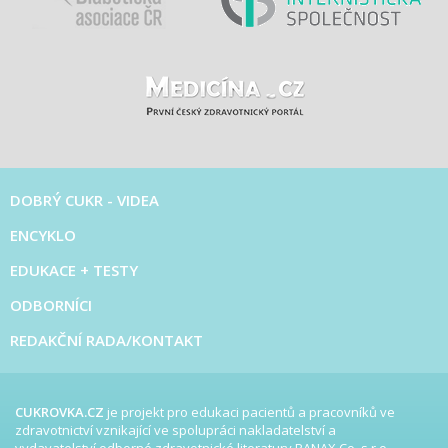
DOBRÝ CUKR - VIDEA
ENCYKLO
EDUKACE + TESTY
ODBORNÍCI
REDAKČNÍ RADA/KONTAKT
CUKROVKA.CZ
je projekt pro edukaci pacientů a pracovníků ve
zdravotnictví vznikající ve spolupráci nakladatelství a