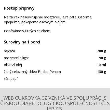
Postup přípravy
Na talířek naservírujeme mozzarellu a rajčata. Osolíme,
opepříme, pokapeme olivovým olejem.
Podáváme s žitných chlebem.
Suroviny na 1 porci
rajčata
200 g
mozzarella light
90 g
olivový olej
10 ml
žitný celozrnný chléb Fit den Penam
130 g
sůl, pepř
WEB CUKROVKA.CZ VZNIKÁ VE SPOLUPRÁCI S
ČESKOU DIABETOLOGICKOU SPOLEČNOSTÍ ČLS
JEP Z.S.