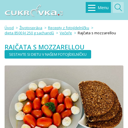
Menu
Úvod
Životospráva
Recepty z fotojídelníčku
dieta 8500 kJ 250 g sacharidů
Večeře
Rajčata s mozzarellou
RAJČATA S MOZZARELLOU
SESTAVTE SI DIETU V NAŠEM FOTOJÍDELNÍČKU