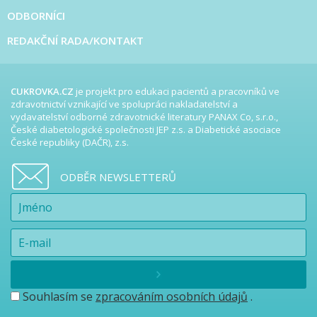
ODBORNÍCI
REDAKČNÍ RADA/KONTAKT
CUKROVKA.CZ
je projekt pro edukaci pacientů a pracovníků ve
zdravotnictví vznikající ve spolupráci nakladatelství a
vydavatelství odborné zdravotnické literatury PANAX Co, s.r.o.,
České diabetologické společnosti JEP z.s. a Diabetické asociace
České republiky (DAČR), z.s.
ODBĚR NEWSLETTERŮ
Souhlasím se
zpracováním osobních údajů
.