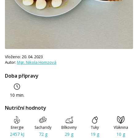
Vloženo: 20. 04. 2023
Autor:
Mgr. Nikola Homzová
Doba přípravy
10 min.
Nutriční hodnoty
Energie
Sacharidy
Bílkoviny
Tuky
Vláknina
2457 kJ
72 g
29 g
19 g
10 g