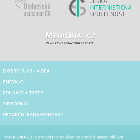
DOBRÝ CUKR - VIDEA
ENCYKLO
EDUKACE + TESTY
ODBORNÍCI
REDAKČNÍ RADA/KONTAKT
CUKROVKA.CZ
je projekt pro edukaci pacientů a pracovníků ve