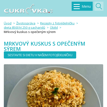
Menu
Úvod
Životospráva
Recepty z fotojídelníčku
dieta 8500 kJ 250 g sacharidů
Oběd
Mrkvový kuskus s opečeným sýrem
MRKVOVÝ KUSKUS S OPEČENÝM
SÝREM
SESTAVTE SI DIETU V NAŠEM FOTOJÍDELNÍČKU