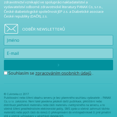
zdravotnictví vznikající ve spolupráci nakladatelství a
vydavatelství odborné zdravotnické literatury PANAX Co, s.r.o.,
České diabetologické společnosti JEP z.s. a Diabetické asociace
České republiky (DAČR), z.s.
ODBĚR NEWSLETTERŮ
Souhlasím se
zpracováním osobních údajů
.
© Cukrovka.cz 2017
Publikování nebo šíření obsahu serveru je bez písemného souhlasu vydavatele – PANAX
Co, s.r.o. zakázáno. Není také povolena jakákoli další publikace, přetištění nebo
distribuce jakéhokoli materiálu nebo části materiálu zveřejněného na serveru, a to
včetně šíření prostřednictvím elektronické pošty, SMS zpráv a včetně zahrnutí těchto
materiálů nebo jejich části do rámců či překopírování do vnitropodnikové či jiné privátní
sítě a včetně uchovávání v jakýchkoli databázích.