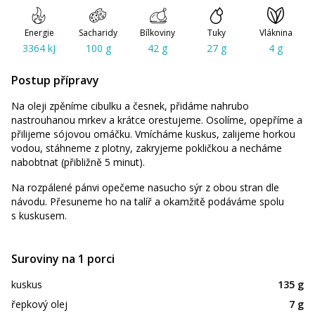
Energie
Sacharidy
Bílkoviny
Tuky
Vláknina
3364 kJ
100 g
42 g
27 g
4 g
Postup přípravy
Na oleji zpěníme cibulku a česnek, přidáme nahrubo
nastrouhanou mrkev a krátce orestujeme. Osolíme, opepříme a
přilijeme sójovou omáčku. Vmícháme kuskus, zalijeme horkou
vodou, stáhneme z plotny, zakryjeme pokličkou a necháme
nabobtnat (přibližně 5 minut).
Na rozpálené pánvi opečeme nasucho sýr z obou stran dle
návodu. Přesuneme ho na talíř a okamžitě podáváme spolu
s kuskusem.
Suroviny na 1 porci
kuskus
135 g
řepkový olej
7 g