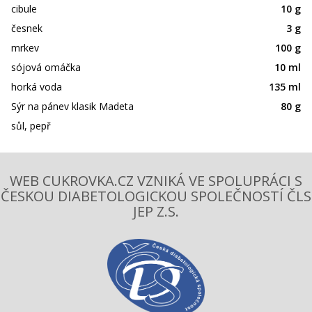
cibule
10 g
česnek
3 g
mrkev
100 g
sójová omáčka
10 ml
horká voda
135 ml
Sýr na pánev klasik Madeta
80 g
sůl, pepř
WEB CUKROVKA.CZ VZNIKÁ VE SPOLUPRÁCI S
ČESKOU DIABETOLOGICKOU SPOLEČNOSTÍ ČLS
JEP Z.S.