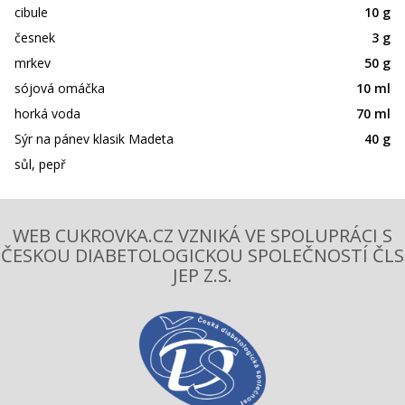
cibule
10 g
česnek
3 g
mrkev
50 g
sójová omáčka
10 ml
horká voda
70 ml
Sýr na pánev klasik Madeta
40 g
sůl, pepř
WEB CUKROVKA.CZ VZNIKÁ VE SPOLUPRÁCI S
ČESKOU DIABETOLOGICKOU SPOLEČNOSTÍ ČLS
JEP Z.S.