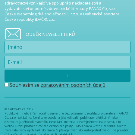
zdravotnictví vznikající ve spolupráci nakladatelství a
vydavatelství odborné zdravotnické literatury PANAX Co, s.r.o.,
České diabetologické společnosti JEP z.s. a Diabetické asociace
České republiky (DAČR), z.s.
ODBĚR NEWSLETTERŮ
Souhlasím se
zpracováním osobních údajů
.
© Cukrovka.cz 2017
Publikování nebo šíření obsahu serveru je bez písemného souhlasu vydavatele – PANAX
Co, s.r.o. zakázáno. Není také povolena jakákoli další publikace, přetištění nebo
distribuce jakéhokoli materiálu nebo části materiálu zveřejněného na serveru, a to
včetně šíření prostřednictvím elektronické pošty, SMS zpráv a včetně zahrnutí těchto
materiálů nebo jejich části do rámců či překopírování do vnitropodnikové či jiné privátní
sítě a včetně uchovávání v jakýchkoli databázích.