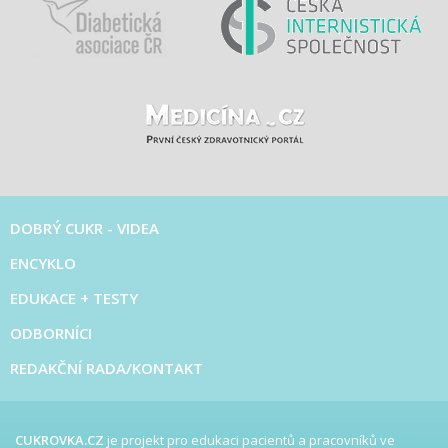
DOBRÝ CUKR - VIDEA
ENCYKLO
EDUKACE + TESTY
ODBORNÍCI
REDAKČNÍ RADA/KONTAKT
CUKROVKA.CZ
je projekt pro edukaci pacientů a pracovníků ve