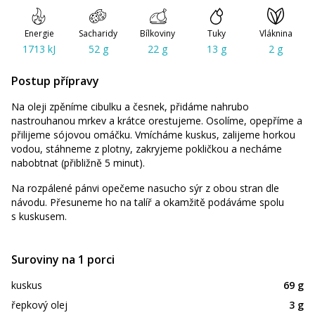
Energie
Sacharidy
Bílkoviny
Tuky
Vláknina
1713 kJ
52 g
22 g
13 g
2 g
Postup přípravy
Na oleji zpěníme cibulku a česnek, přidáme nahrubo
nastrouhanou mrkev a krátce orestujeme. Osolíme, opepříme a
přilijeme sójovou omáčku. Vmícháme kuskus, zalijeme horkou
vodou, stáhneme z plotny, zakryjeme pokličkou a necháme
nabobtnat (přibližně 5 minut).
Na rozpálené pánvi opečeme nasucho sýr z obou stran dle
návodu. Přesuneme ho na talíř a okamžitě podáváme spolu
s kuskusem.
Suroviny na 1 porci
kuskus
69 g
řepkový olej
3 g