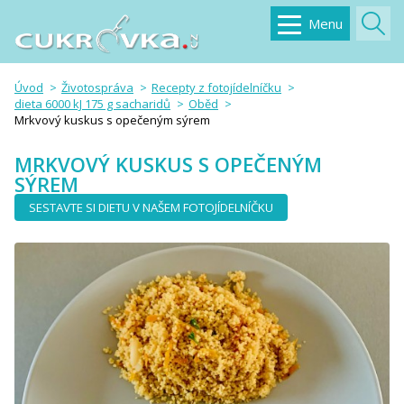
Menu
Úvod
Životospráva
Recepty z fotojídelníčku
dieta 6000 kJ 175 g sacharidů
Oběd
Mrkvový kuskus s opečeným sýrem
MRKVOVÝ KUSKUS S OPEČENÝM
SÝREM
SESTAVTE SI DIETU V NAŠEM FOTOJÍDELNÍČKU