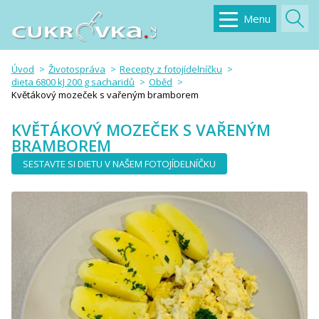
Menu
Úvod
Životospráva
Recepty z fotojídelníčku
dieta 6800 kJ 200 g sacharidů
Oběd
Květákový mozeček s vařeným bramborem
KVĚTÁKOVÝ MOZEČEK S VAŘENÝM
BRAMBOREM
SESTAVTE SI DIETU V NAŠEM FOTOJÍDELNÍČKU