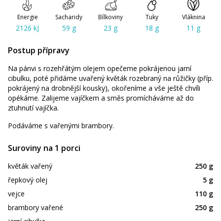
Energie
Sacharidy
Bílkoviny
Tuky
Vláknina
2126 kJ
59 g
23 g
18 g
11 g
Postup přípravy
Na pánvi s rozehřátým olejem opečeme pokrájenou jarní
cibulku, poté přidáme uvařený květák rozebraný na růžičky (příp.
pokrájený na drobnější kousky), okořeníme a vše ještě chvíli
opékáme. Zalijeme vajíčkem a směs promícháváme až do
ztuhnutí vajíčka.
Podáváme s vařenými brambory.
Suroviny na 1 porci
květák vařený
250 g
řepkový olej
5 g
vejce
110 g
brambory vařené
250 g