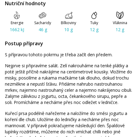
Nutriční hodnoty
Energie
Sacharidy
Bílkoviny
Tuky
Vláknina
1662 kJ
46 g
10 g
12 g
12 g
Postup přípravy
S přípravou tohoto pokrmu je třeba začít den předem.
Nejprve si připravíme salát. Zelí nakrouháme na tenké plátky a
poté ještě příčně nakrájíme na centimetrové kousky. Vložíme do
misky, posolíme a rukama mačkáme tak dlouho, dokud trochu
nezměkne a nepustí šťávu. Přidáme nahrubo nastrouhanou
mrkev, najemno nastrouhaný celer a najemno nakrájenou cibuli.
Zalijme zálivkou z jogurtu, octa, čekankového sirupu, pepře a
soli. Promícháme a necháme přes noc odležet v ledničce.
Kuřecí prsa podélně nařežeme a naložíme do směsi jogurtu a
koření dle chuti. Uložíme do ledničky a necháme přes noc
marinovat. V přípravě pokračujeme následující den. Špaldové
lupínky rozdrtíme, můžeme do nich vmíchat chilli nebo jiné