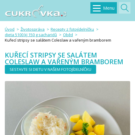
Menu
Úvod
Životospráva
Recepty z fotojídelníčku
dieta 5100 kJ 150 g sacharidů
Oběd
Kuřecí stripsy se salátem Coleslaw a vařeným bramborem
KUŘECÍ STRIPSY SE SALÁTEM
COLESLAW A VAŘENÝM BRAMBOREM
SESTAVTE SI DIETU V NAŠEM FOTOJÍDELNÍČKU