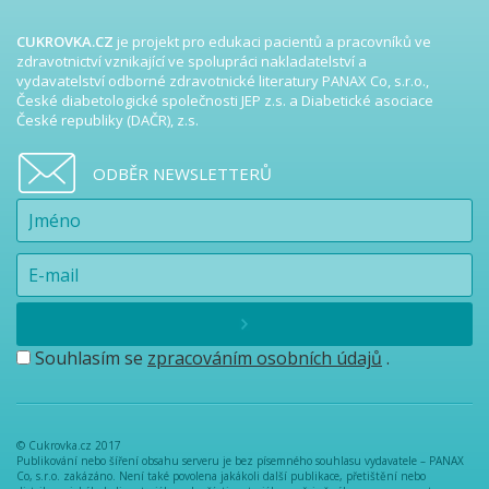
CUKROVKA.CZ
je projekt pro edukaci pacientů a pracovníků ve
zdravotnictví vznikající ve spolupráci nakladatelství a
vydavatelství odborné zdravotnické literatury PANAX Co, s.r.o.,
České diabetologické společnosti JEP z.s. a Diabetické asociace
České republiky (DAČR), z.s.
ODBĚR NEWSLETTERŮ
Souhlasím se
zpracováním osobních údajů
.
© Cukrovka.cz 2017
Publikování nebo šíření obsahu serveru je bez písemného souhlasu vydavatele – PANAX
Co, s.r.o. zakázáno. Není také povolena jakákoli další publikace, přetištění nebo