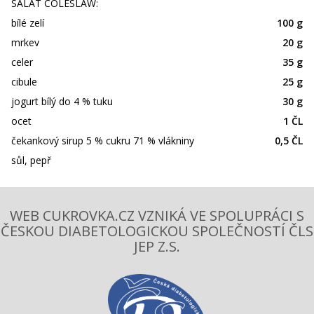
SALÁT COLESLAW:
bílé zelí
100 g
mrkev
20 g
celer
35 g
cibule
25 g
jogurt bílý do 4 % tuku
30 g
ocet
1 ČL
čekankový sirup 5 % cukru 71 % vlákniny
0,5 ČL
sůl, pepř
WEB CUKROVKA.CZ VZNIKÁ VE SPOLUPRÁCI S
ČESKOU DIABETOLOGICKOU SPOLEČNOSTÍ ČLS
JEP Z.S.