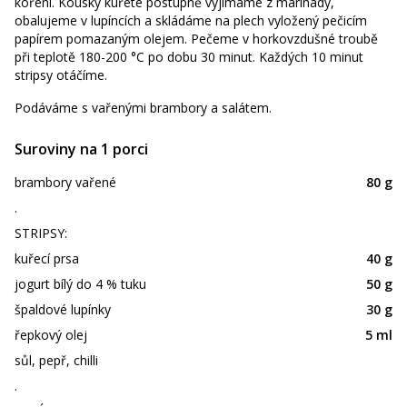
koření. Kousky kuřete postupně vyjímáme z marinády,
obalujeme v lupíncích a skládáme na plech vyložený pečicím
papírem pomazaným olejem. Pečeme v horkovzdušné troubě
při teplotě 180-200 °C po dobu 30 minut. Každých 10 minut
stripsy otáčíme.
Podáváme s vařenými brambory a salátem.
Suroviny na 1 porci
brambory vařené
80 g
.
STRIPSY:
kuřecí prsa
40 g
jogurt bílý do 4 % tuku
50 g
špaldové lupínky
30 g
řepkový olej
5 ml
sůl, pepř, chilli
.