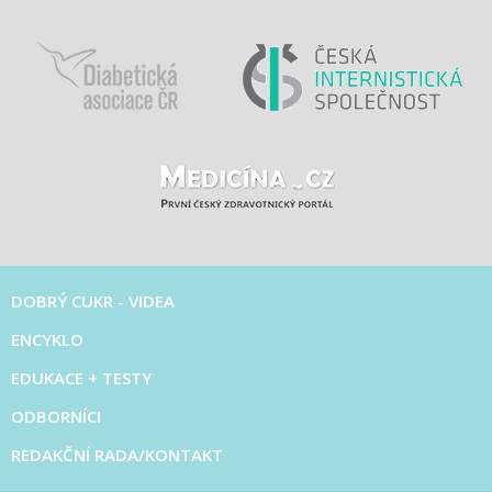
DOBRÝ CUKR - VIDEA
ENCYKLO
EDUKACE + TESTY
ODBORNÍCI
REDAKČNÍ RADA/KONTAKT