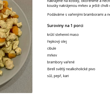
nakrájené na kostky, okořeníme a nech
kousky nakrájenou mrkev a ještě chvíl
Podáváme s vařenými bramborami a nea
Suroviny na 1 porci
krůtí stehenní maso
řepkový olej
cibule
mrkev
brambory vařené
Birell světlý nealkoholické pivo
sůl, pepř, kari