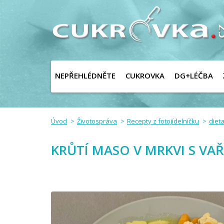
NEPŘEHLÉDNĚTE
CUKROVKA
DG+LÉČBA
Úvod
Životospráva
Recepty z fotojídelníčku
dieta
KRŮTÍ MASO V MRKVI S V