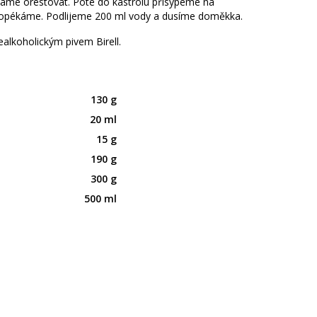
áme orestovat. Poté do kastrolu přisypeme na
i opékáme. Podlijeme 200 ml vody a dusíme doměkka.
lkoholickým pivem Birell.
130 g
20 ml
15 g
190 g
300 g
500 ml