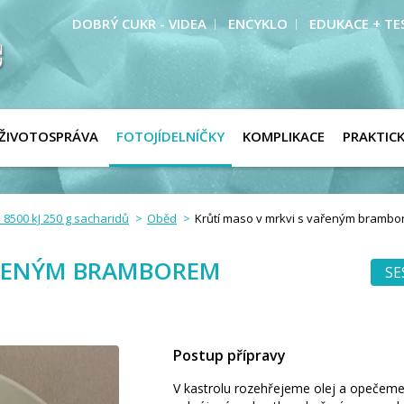
DOBRÝ CUKR - VIDEA
ENCYKLO
EDUKACE + TE
ŽIVOTOSPRÁVA
FOTOJÍDELNÍČKY
KOMPLIKACE
PRAKTIC
 8500 kJ 250 g sacharidů
Oběd
Krůtí maso v mrkvi s vařeným bramb
AŘENÝM BRAMBOREM
SE
Postup přípravy
V kastrolu rozehřejeme olej a opečem