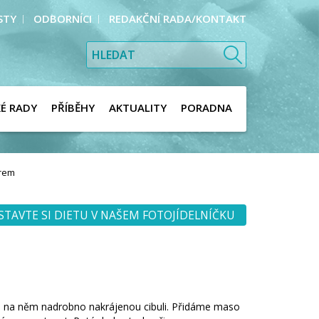
STY
ODBORNÍCI
REDAKČNÍ RADA/KONTAKT
KÉ RADY
PŘÍBĚHY
AKTUALITY
PORADNA
orem
STAVTE SI DIETU V NAŠEM FOTOJÍDELNÍČKU
e na něm nadrobno nakrájenou cibuli. Přidáme maso