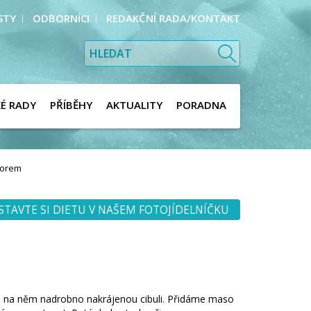
STY
ODBORNÍCI
REDAKČNÍ RADA/KONTAKT
KÉ RADY
PŘÍBĚHY
AKTUALITY
PORADNA
borem
STAVTE SI DIETU V NAŠEM FOTOJÍDELNÍČKU
e na něm nadrobno nakrájenou cibuli. Přidáme maso