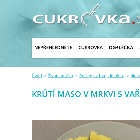
NEPŘEHLÉDNĚTE
CUKROVKA
DG+LÉČBA
Úvod
Životospráva
Recepty z fotojídelníčku
dieta
KRŮTÍ MASO V MRKVI S V