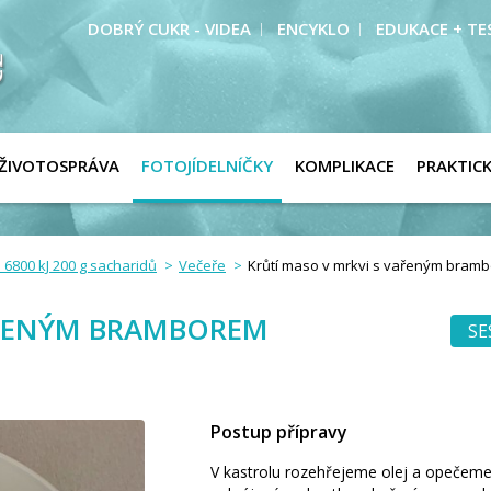
DOBRÝ CUKR - VIDEA
ENCYKLO
EDUKACE + TE
ŽIVOTOSPRÁVA
FOTOJÍDELNÍČKY
KOMPLIKACE
PRAKTIC
 6800 kJ 200 g sacharidů
Večeře
Krůtí maso v mrkvi s vařeným bram
AŘENÝM BRAMBOREM
SE
Postup přípravy
V kastrolu rozehřejeme olej a opečem