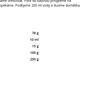
áme orestovat. Poté do kastrolu přisypeme na
i opékáme. Podlijeme 200 ml vody a dusíme doměkka.
78 g
10 ml
15 g
100 g
250 g