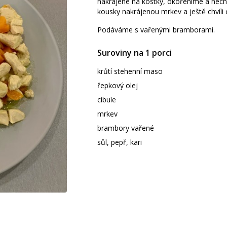
nakrájené na kostky, okořeníme a nech
kousky nakrájenou mrkev a ještě chvíl
Podáváme s vařenými bramborami.
Suroviny na 1 porci
krůtí stehenní maso
řepkový olej
cibule
mrkev
brambory vařené
sůl, pepř, kari