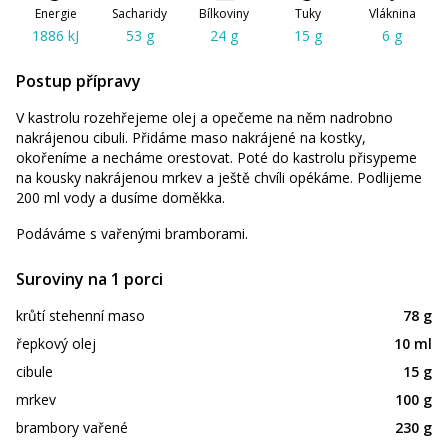
Energie
Sacharidy
Bílkoviny
Tuky
Vláknina
1886 kJ
53 g
24 g
15 g
6 g
Postup přípravy
V kastrolu rozehřejeme olej a opečeme na něm nadrobno
nakrájenou cibuli. Přidáme maso nakrájené na kostky,
okořeníme a necháme orestovat. Poté do kastrolu přisypeme
na kousky nakrájenou mrkev a ještě chvíli opékáme. Podlijeme
200 ml vody a dusíme doměkka.
Podáváme s vařenými bramborami.
Suroviny na 1 porci
krůtí stehenní maso
78 g
řepkový olej
10 ml
cibule
15 g
mrkev
100 g
brambory vařené
230 g