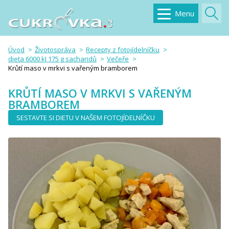
Menu
Úvod
Životospráva
Recepty z fotojídelníčku
dieta 6000 kJ 175 g sacharidů
Večeře
Krůtí maso v mrkvi s vařeným bramborem
KRŮTÍ MASO V MRKVI S VAŘENÝM
BRAMBOREM
SESTAVTE SI DIETU V NAŠEM FOTOJÍDELNÍČKU