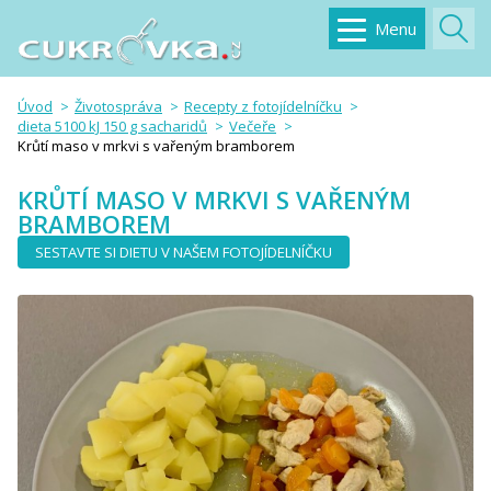
Menu
Úvod
Životospráva
Recepty z fotojídelníčku
dieta 5100 kJ 150 g sacharidů
Večeře
Krůtí maso v mrkvi s vařeným bramborem
KRŮTÍ MASO V MRKVI S VAŘENÝM
BRAMBOREM
SESTAVTE SI DIETU V NAŠEM FOTOJÍDELNÍČKU