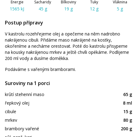
Energie
Sacharidy
Bílkoviny
Tuky
Vláknina
1565 kJ
45 g
19 g
12 g
5 g
Postup přípravy
V kastrolu rozehřejeme olej a opečeme na něm nadrobno
nakrájenou cibuli. Přidáme maso nakrájené na kostky,
okořeníme a necháme orestovat. Poté do kastrolu přisypeme
na kousky nakrájenou mrkev a ještě chvíli opékáme. Podlijeme
200 ml vody a dusíme doměkka.
Podáváme s vařenými bramborami.
Suroviny na 1 porci
krůtí stehenní maso
65 g
řepkový olej
8 ml
cibule
15 g
mrkev
80 g
brambory vařené
200 g