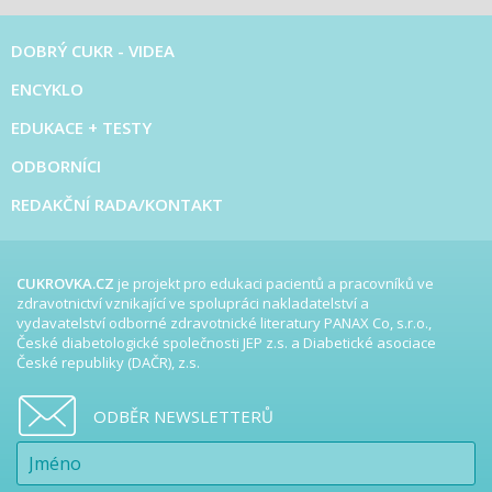
DOBRÝ CUKR - VIDEA
ENCYKLO
EDUKACE + TESTY
ODBORNÍCI
REDAKČNÍ RADA/KONTAKT
CUKROVKA.CZ
je projekt pro edukaci pacientů a pracovníků ve
zdravotnictví vznikající ve spolupráci nakladatelství a
vydavatelství odborné zdravotnické literatury PANAX Co, s.r.o.,
České diabetologické společnosti JEP z.s. a Diabetické asociace
České republiky (DAČR), z.s.
ODBĚR NEWSLETTERŮ