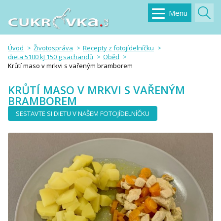
Menu
Úvod
Životospráva
Recepty z fotojídelníčku
dieta 5100 kJ 150 g sacharidů
Oběd
Krůtí maso v mrkvi s vařeným bramborem
KRŮTÍ MASO V MRKVI S VAŘENÝM
BRAMBOREM
SESTAVTE SI DIETU V NAŠEM FOTOJÍDELNÍČKU