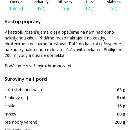
Energie
Sacharidy
Bílkoviny
Tuky
Vláknina
1565 kJ
45 g
19 g
12 g
5 g
Postup přípravy
V kastrolu rozehřejeme olej a opečeme na něm nadrobno
nakrájenou cibuli. Přidáme maso nakrájené na kostky,
okořeníme a necháme orestovat. Poté do kastrolu přisypeme
na kousky nakrájenou mrkev a ještě chvíli opékáme. Podlijeme
200 ml vody a dusíme doměkka.
Podáváme s vařenými bramborami.
Suroviny na 1 porci
krůtí stehenní maso
65 g
řepkový olej
8 ml
cibule
15 g
mrkev
80 g
brambory vařené
200 g