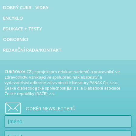
DOBRÝ CUKR - VIDEA
ENCYKLO
EDUKACE + TESTY
ODBORNÍCI
REDAKČNÍ RADA/KONTAKT
CUKROVKA.CZ
je projekt pro edukaci pacientů a pracovníků ve
zdravotnictví vznikající ve spolupráci nakladatelství a
vydavatelství odborné zdravotnické literatury PANAX Co, s.r.o.,
České diabetologické společnosti JEP z.s. a Diabetické asociace
České republiky (DAČR), z.s.
ODBĚR NEWSLETTERŮ