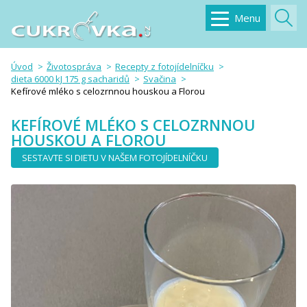
Menu
Úvod
Životospráva
Recepty z fotojídelníčku
dieta 6000 kJ 175 g sacharidů
Svačina
Kefírové mléko s celozrnnou houskou a Florou
KEFÍROVÉ MLÉKO S CELOZRNNOU
HOUSKOU A FLOROU
SESTAVTE SI DIETU V NAŠEM FOTOJÍDELNÍČKU