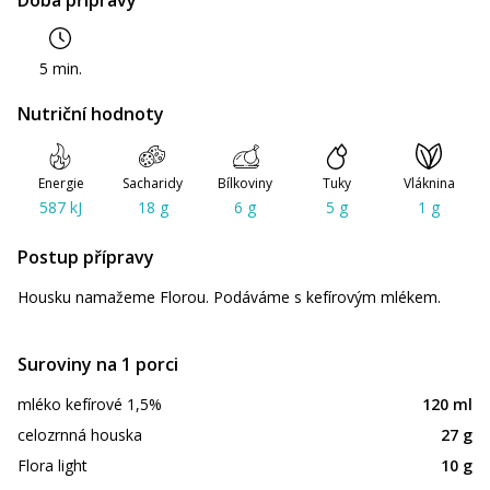
Doba přípravy
5 min.
Nutriční hodnoty
Energie
Sacharidy
Bílkoviny
Tuky
Vláknina
587 kJ
18 g
6 g
5 g
1 g
Postup přípravy
Housku namažeme Florou. Podáváme s kefírovým mlékem.
Suroviny na 1 porci
mléko kefírové 1,5%
120 ml
celozrnná houska
27 g
Flora light
10 g