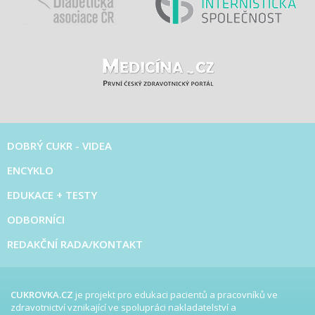
DOBRÝ CUKR - VIDEA
ENCYKLO
EDUKACE + TESTY
ODBORNÍCI
REDAKČNÍ RADA/KONTAKT
CUKROVKA.CZ
je projekt pro edukaci pacientů a pracovníků ve
zdravotnictví vznikající ve spolupráci nakladatelství a