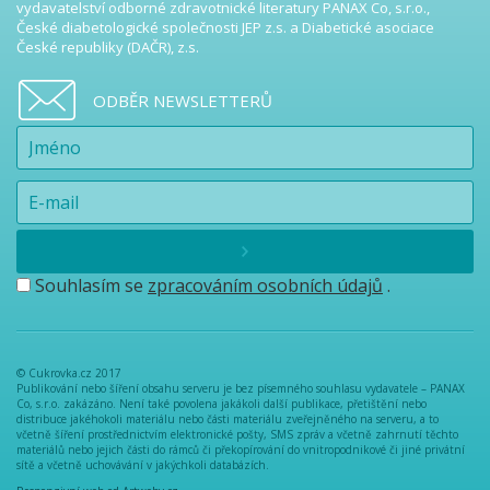
vydavatelství odborné zdravotnické literatury PANAX Co, s.r.o.,
České diabetologické společnosti JEP z.s. a Diabetické asociace
České republiky (DAČR), z.s.
ODBĚR NEWSLETTERŮ
Souhlasím se
zpracováním osobních údajů
.
© Cukrovka.cz 2017
Publikování nebo šíření obsahu serveru je bez písemného souhlasu vydavatele – PANAX
Co, s.r.o. zakázáno. Není také povolena jakákoli další publikace, přetištění nebo
distribuce jakéhokoli materiálu nebo části materiálu zveřejněného na serveru, a to
včetně šíření prostřednictvím elektronické pošty, SMS zpráv a včetně zahrnutí těchto
materiálů nebo jejich části do rámců či překopírování do vnitropodnikové či jiné privátní
sítě a včetně uchovávání v jakýchkoli databázích.