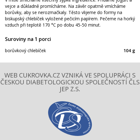
vejce a důkladně promícháme. Na závěr opatrně vmícháme
borůvky, aby se nerozmačkaly. Těsto vlijeme do formy na
biskupský chlebíček vyložené pečicím papírem. Pečeme na horký
vzduch při teplotě 170 °C po dobu 45-50 minut.
Suroviny na 1 porci
borůvkový chlebíček
104 g
WEB CUKROVKA.CZ VZNIKÁ VE SPOLUPRÁCI S
ČESKOU DIABETOLOGICKOU SPOLEČNOSTÍ ČLS
JEP Z.S.