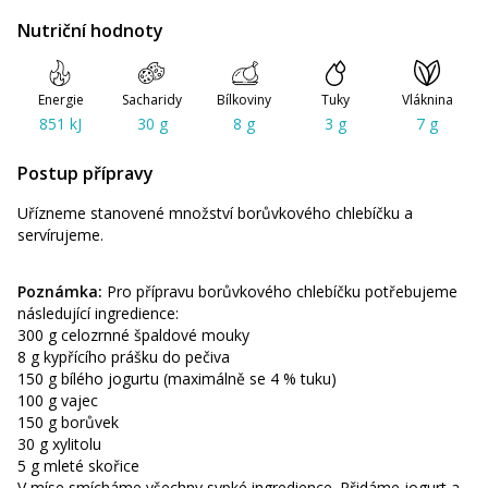
Nutriční hodnoty
Energie
Sacharidy
Bílkoviny
Tuky
Vláknina
851 kJ
30 g
8 g
3 g
7 g
Postup přípravy
Uřízneme stanovené množství borůvkového chlebíčku a
servírujeme.
Poznámka:
Pro přípravu borůvkového chlebíčku potřebujeme
následující ingredience:
300 g celozrnné špaldové mouky
8 g kypřícího prášku do pečiva
150 g bílého jogurtu (maximálně se 4 % tuku)
100 g vajec
150 g borůvek
30 g xylitolu
5 g mleté skořice
V míse smícháme všechny sypké ingredience. Přidáme jogurt a