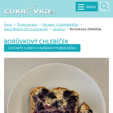
Menu
Úvod
Životospráva
Recepty z fotojídelníčku
dieta 8500 kJ 250 g sacharidů
Svačina
Borůvkový chlebíček
BORŮVKOVÝ CHLEBÍČEK
SESTAVTE SI DIETU V NAŠEM FOTOJÍDELNÍČKU